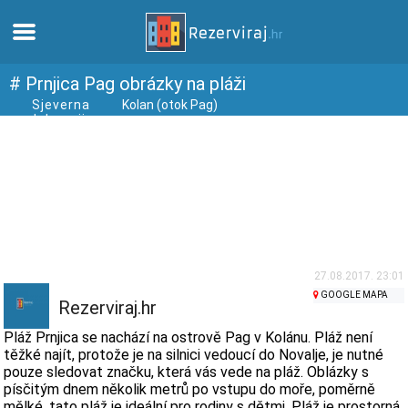
Domů
# Prnjica Pag obrázky na pláži
Sjeverna
Kolan (otok Pag)
dalmacija
Apartmány
Turistické informace
Pláže
Webkamery
27.08.2017. 23:01
GOOGLE MAPA
Rezerviraj.hr
Seznamte se s Chorvatskem
Pláž Prnjica se nachází na ostrově Pag v Kolánu. Pláž není
těžké najít, protože je na silnici vedoucí do Novalje, je nutné
pouze sledovat značku, která vás vede na pláž. Oblázky s
Muzea
písčitým dnem několik metrů po vstupu do moře, poměrně
mělké, tato pláž je ideální pro rodiny s dětmi. Pláž je prostorná,