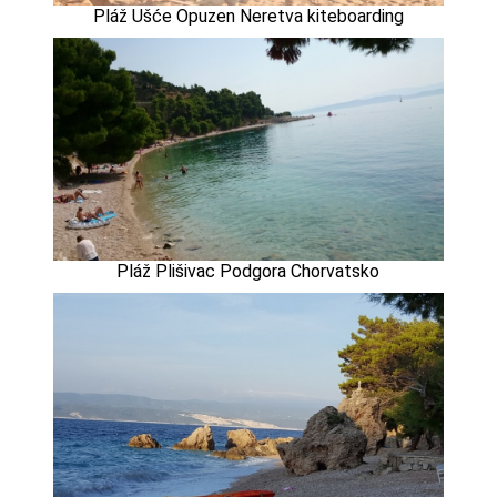
Pláž Ušće Opuzen Neretva kiteboarding
Pláž Plišivac Podgora Chorvatsko