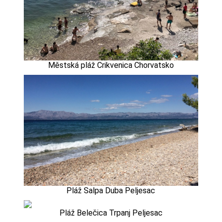
Městská pláž Crikvenica Chorvatsko
Pláž Salpa Duba Peljesac
Pláž Belečica Trpanj Peljesac