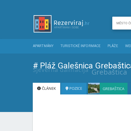
APARTMÁNY
TURISTICKÉ INFORMACE
PLÁŽE
WE
# Pláž Galešnica Grebašti
Sjeverna dalmacija
Grebaštica
ČLÁNEK
POZICE
GREBAŠTICA