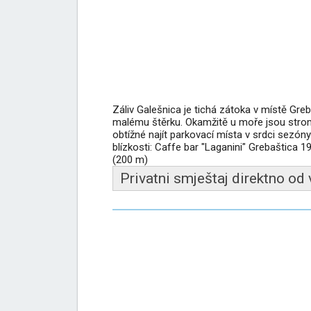
Záliv Galešnica je tichá zátoka v místě Gre
malému štěrku. Okamžitě u moře jsou stromy
obtížné najít parkovací místa v srdci sezón
blízkosti: Caffe bar "Laganini" Grebaštica 1
(200 m)
Privatni smještaj direktno od