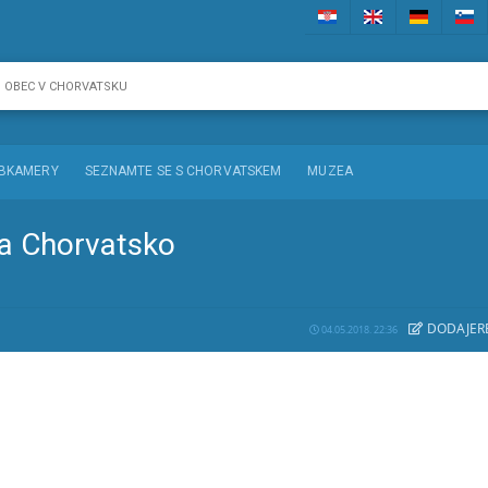
BKAMERY
SEZNAMTE SE S CHORVATSKEM
MUZEA
ca Chorvatsko
DODAJE
R
04.05.2018. 22:36