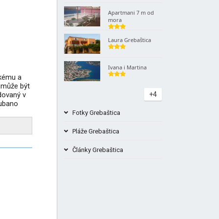
Apartmani 7 m od
mora
Laura Grebaštica
Ivana i Martina
lkému a
e může být
udovaný v
+4
Cubano
Fotky Grebaštica
Pláže Grebaštica
Články Grebaštica
Pláž Galešnica Grebaštica Chorvatsko
Pláž Mirine Grebaštica Žaborić
Banovci Grebaštica Beach Obrázky
+1
+2