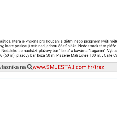
baštica, která je vhodná pro koupání s dětmi nebo piciginem kvůli mě
, které poskytují stín nad jednou částí pláže. Nedostatek této pláž
y. Nedaleko se nachází: plážový bar "Ibiza" a kavárna "Laganini" .Vyb
96 (50 m), plážový bar Ibiza 50 m, Pizzerie Mali Lovre 100 m, , Cafe 
 vlasnika na
www.SMJESTAJ.com.hr/trazi