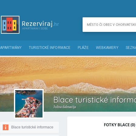
APARTMÁNY
TURISTICKÉ INFORMACE
PLÁŽE
WEBKAMERY
SEZN
Blace turistické infor
Južna dalmacija
FOTKY BLACE (0)
Blace turistické informace