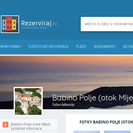
APARTMÁNY
TURISTICKÉ INFORMACE
PLÁŽE
WEBKAMERY
SEZN
Babino Polje (otok Mlje
Južna dalmacija
FOTKY BABINO POLJE (OTOK 
Babino Polje (otok Mljet)
turistické informace