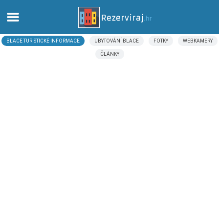
BLACE TURISTICKÉ INFORMACE
UBYTOVÁNÍ BLACE
FOTKY
WEBKAMERY
Domů
ČLÁNKY
Apartmány
Turistické informace
Pláže
Webkamery
Seznamte se s Chorvatskem
Muzea