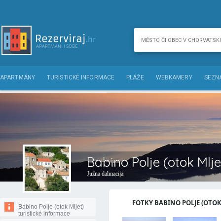
APARTMÁNY
TURISTICKÉ INFORMACE
PLÁŽE
WEBKAMERY
SEZN
Babino Polje (otok Mlje
Južna dalmacija
FOTKY BABINO POLJE (OTOK 
Babino Polje (otok Mljet)
turistické informace