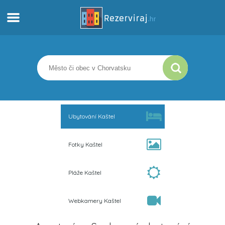
Domů
Apartmány
Turistické informace
Ubytování Kaštel
Pláže
Fotky Kaštel
Webkamery
Pláže Kaštel
Seznamte se s Chorvatskem
Webkamery Kaštel
Muzea