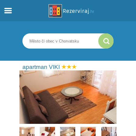
Domů
Apartmány
Turistické informace
apartman VIKI
Pláže
Webkamery
Seznamte se s Chorvatskem
Muzea