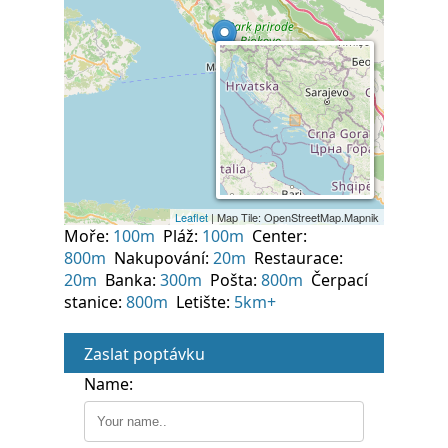
Moře:
100m
Pláž:
100m
Center:
800m
Nakupování:
20m
Restaurace:
20m
Banka:
300m
Pošta:
800m
Čerpací
stanice:
800m
Letište:
5km+
Zaslat poptávku
Name: