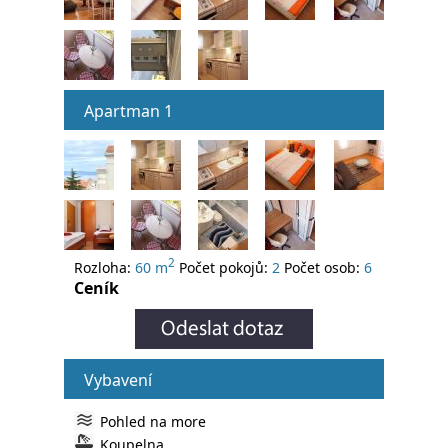
Apartman 1
2
Rozloha:
60 m
Počet pokojů:
2
Počet osob:
6
Ceník
Vybavení
Pohled na more
Koupelna