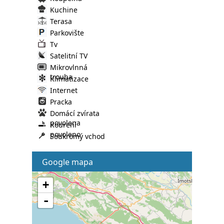
Kuchine
Terasa
Parkovište
Tv
Satelitní TV
Mikrovlnná
trouba
Klimatizace
Internet
Pracka
Domácí zvírata
povolena
Kourení
povoleno
Soukromý vchod
Google mapa