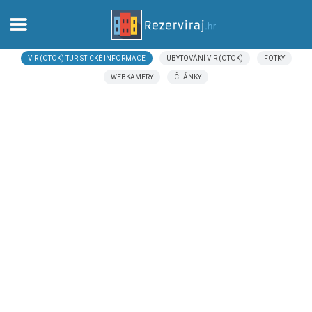
VIR (OTOK) TURISTICKÉ INFORMACE
UBYTOVÁNÍ VIR (OTOK)
FOTKY
Domů
WEBKAMERY
ČLÁNKY
Apartmány
Turistické informace
Pláže
Webkamery
Seznamte se s Chorvatskem
Muzea