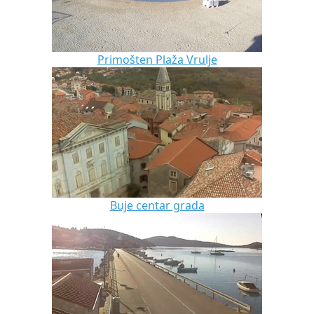
Primošten Plaža Vrulje
Buje centar grada