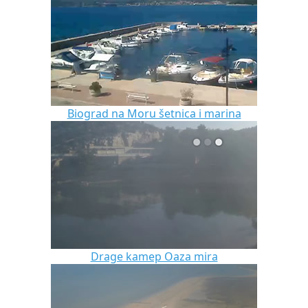
Biograd na Moru šetnica i marina
Drage kamep Oaza mira