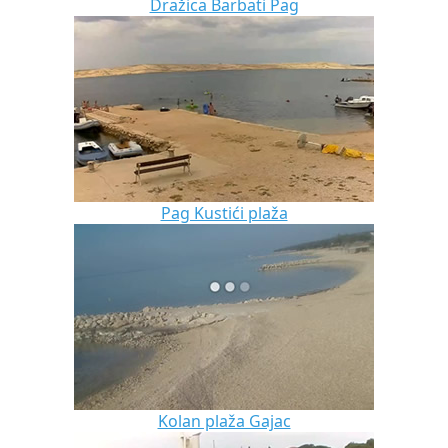
Dražica Barbati Pag
Pag Kustići plaža
Kolan plaža Gajac