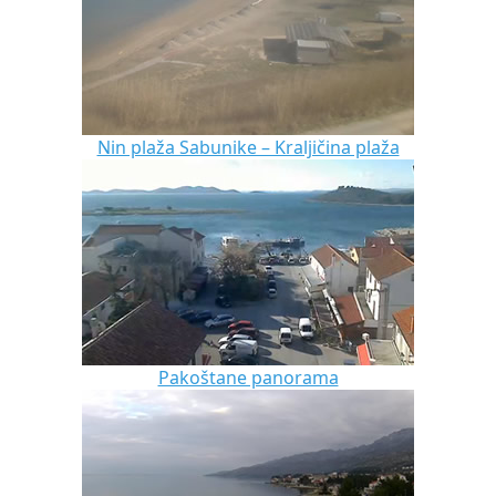
Nin plaža Sabunike – Kraljičina plaža
Pakoštane panorama