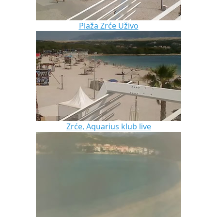
Plaža Zrće Uživo
Zrće, Aquarius klub live