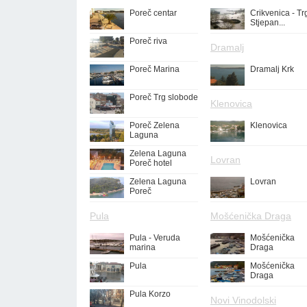
Poreč centar
Crikvenica - Tr
Stjepan...
Poreč riva
Dramalj
Poreč Marina
Dramalj Krk
Poreč Trg slobode
Klenovica
Poreč Zelena
Klenovica
Laguna
Zelena Laguna
Lovran
Poreč hotel
Zelena Laguna
Lovran
Poreč
Pula
Mošćenička Draga
Pula - Veruda
Mošćenička
marina
Draga
Pula
Mošćenička
Draga
Pula Korzo
Novi Vinodolski