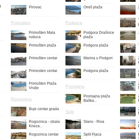
g
Pirovac
Omiš plaža
Primošten
Podgora
Primošten Mala
Podgora Drašnice
ruduca
plaža
Primošten plaža
Podgora plaža
Primošten centar
Marina u Podgori
Primosten centar
Podgora plaža
Primošten Plaža
Promajna
Vrulje
Promajna plaža
Rogoznica
Baška...
Buje centar grada
Split
Rogoznica - obala
Slano - Riva
Kneza...
Rogoznica centar
Split Pjaca