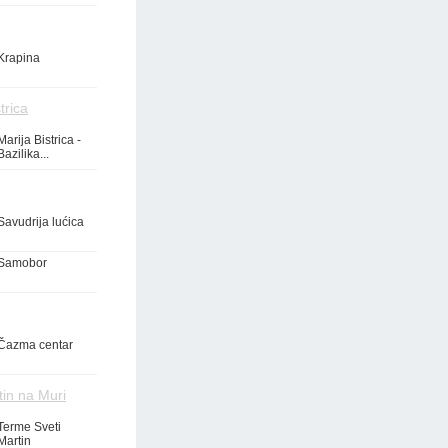
Krapina
trica
Marija Bistrica -
Bazilika...
Savudrija lućica
Samobor
Čazma centar
tin na Muri
Terme Sveti
Martin