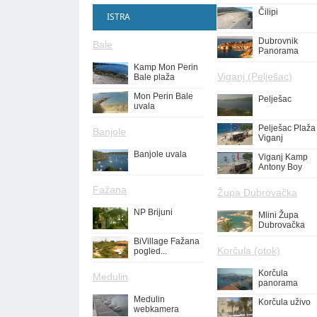
Čilipi
ISTRA
Dubrovnik
Bale
Panorama
Kamp Mon Perin
Viganj (Pelješac)
Bale plaža
Mon Perin Bale
Pelješac
uvala
Pelješac Plaža
Banjole
Viganj
Banjole uvala
Viganj Kamp
Antony Boy
Fažana
Župa Dubrovačka
NP Brijuni
Mlini Župa
Dubrovačka
BiVillage Fažana
Korčula (otok)
pogled...
Korčula
Medulin
panorama
Medulin
Korčula uživo
webkamera