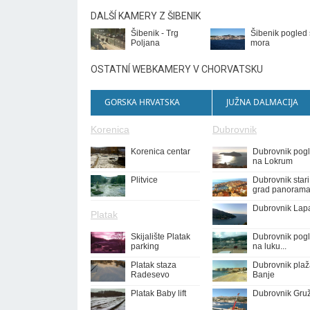
DALŠÍ KAMERY Z ŠIBENIK
Šibenik - Trg
Šibenik pogled
Poljana
mora
OSTATNÍ WEBKAMERY V CHORVATSKU
GORSKA HRVATSKA
JUŽNA DALMACIJA
Korenica
Dubrovnik
Korenica centar
Dubrovnik pog
na Lokrum
Plitvice
Dubrovnik stari
grad panoram
Dubrovnik Lap
Platak
Skijalište Platak
Dubrovnik pog
parking
na luku...
Platak staza
Dubrovnik pla
Radesevo
Banje
Platak Baby lift
Dubrovnik Gru