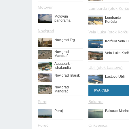
Motovun
Lumbarda (otok Korču
Motovun
Lumbarda
panorama
Korčula
Novigrad
Vela Luka (otok Korču
Novigrad Trg
Korčula Vela l
Novigrad -
Vela Luka Korč
Mandrač
Aquapark –
Ubli (otok Lastovo)
Istralandia
Novigrad Istarski
Lastovo Ubli
Novigrad
KVARNER
Mandrač
Peroj
Bakarac
Peroj
Bakarac Marin
Poreč
Crikvenica