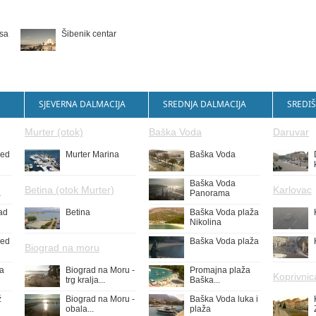
 sa
Šibenik centar
SJEVERNA DALMACIJA
SREDNJA DALMACIJA
SREDIŠ
Murter (otok)
Baška Voda
Daruvar
led
Murter Marina
Baška Voda
Baška Voda
Betina (otok Murter)
Karlovac
a
Panorama
ad
Betina
Baška Voda plaža
Nikolina
led
Baška Voda plaža
Biograd na moru
ža
Biograd na Moru -
Promajna plaža
Koprivnic
trg kralja...
Baška...
ž
Biograd na Moru -
Baška Voda luka i
obala...
plaža