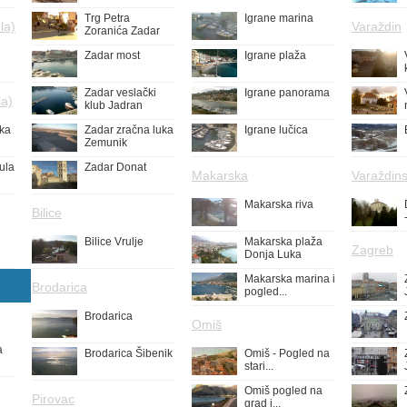
Trg Petra
Igrane marina
la)
Varaždin
Zoranića Zadar
Zadar most
Igrane plaža
Zadar veslački
Igrane panorama
la)
klub Jadran
uka
Zadar zračna luka
Igrane lučica
Zemunik
ula
Zadar Donat
Makarska
Varaždins
Makarska riva
Bilice
Bilice Vrulje
Makarska plaža
Zagreb
Donja Luka
Makarska marina i
Brodarica
pogled...
Brodarica
Omiš
a
Brodarica Šibenik
Omiš - Pogled na
stari...
Omiš pogled na
Pirovac
grad i...