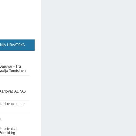
NJA HRVATSKA
Daruvar - Trg
kralja Tomislava
Karlovac A1 / A6
Karlovac centar
a
Koprivnica -
Zrinski trg