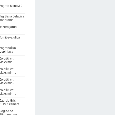
Zagreb Mlinovi 2
Trg Bana Jelacica
panorama
Jezero jarun
Tomićeva ulica
Zagrebačka
Uspinjaca
Zološki vrt
Maksimir -...
Zološki vrt
Maksimir -...
Zološki vrt
Maksimir -...
Zološki vrt
Maksimir -...
Zagreb Grič
DHMZ kamera
Pogled sa
Sljemena na