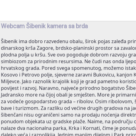
Webcam Šibenik kamera sa brda
Šibenik ima dobro razvedenu obalu, širok pojas zaleđa pr
dinarskog krša Zagore, brdsko-planinski prostor sa zavalom
plodna polja u kršu. Sve ovo pogoduje dobrom razvoju gra
simbiozom za prirodnim resursima. Ne čudi nas onda ljep
hrvatskog grada. Pored svega spomenutog, možemo istakn
Kosovo i Petrovo polje, sjeverne zaravni Bukovicu, kanjon K
Miljevce. Jako raznolik krajolik koji je grad pametno koristi
povijest i razvoj. Naravno, najveće prirodno bogatstvo Šibe
Jadransko more na čijoj obali je smješten. More je primarni
za vodeće gospodarstvo grada – ribolov. Osim ribolovom, 
bave i turizmom. Za razliku od većine drugih gradova na ja
šibenčani nisu ograničeni samo na prodaju noćenja direktn
ponudom objekata uz gradske plaže. Naime, na području o
nalaze dva nacionalna parka, Krka i Kornati, čime je ponud
daleko veća i raznolikija. Jednim manjim dijelom i Park pri