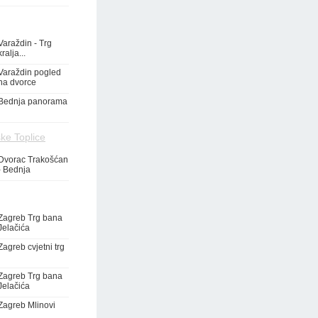
Varaždin - Trg
kralja...
Varaždin pogled
na dvorce
Bednja panorama
ke Toplice
Dvorac Trakošćan
- Bednja
Zagreb Trg bana
Jelačića
Zagreb cvjetni trg
Zagreb Trg bana
Jelačića
Zagreb Mlinovi