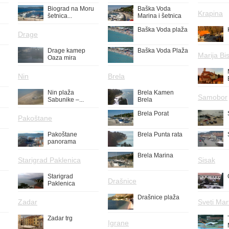
Biograd na Moru
Baška Voda
Krapina
šetnica...
Marina i šetnica
Baška Voda plaža
Drage
Drage kamep
Baška Voda Plaža
Marija Bis
Oaza mira
Nin
Brela
Nin plaža
Brela Kamen
Samobor
Sabunike –...
Brela
Brela Porat
Pakoštane
Pakoštane
Brela Punta rata
panorama
Brela Marina
Starigrad Paklenica
Sisak
Starigrad
Drašnice
Paklenica
Drašnice plaža
Zadar
Sveti Mar
Zadar trg
Igrane