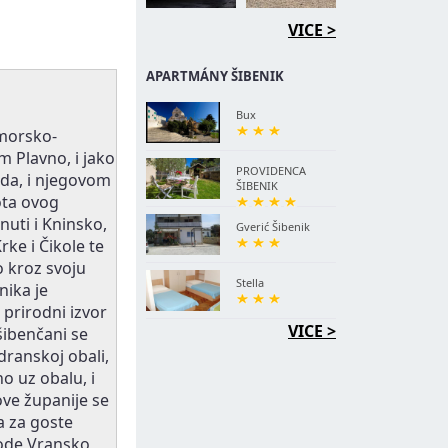
VICE >
APARTMÁNY ŠIBENIK
Bux
imorsko-
 Plavno, i jako
PROVIDENCA
da, i njegovom
ŠIBENIK
ota ovog
uti i Kninsko,
Gverić Šibenik
rke i Čikole te
o kroz svoju
Stella
nika je
 prirodni izvor
VICE >
šibenčani se
dranskoj obali,
o uz obalu, i
ve županije se
a za goste
rode Vransko