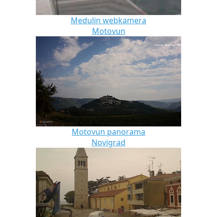
Medulin webkamera
Motovun
Motovun panorama
Novigrad