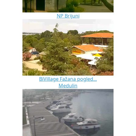
NP Brijuni
BiVillage Fažana pogled...
Medulin