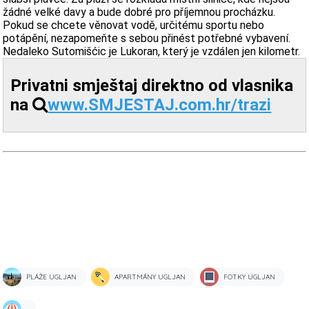
žádné velké davy a bude dobré pro příjemnou procházku.
Pokud se chcete věnovat vodě, určitému sportu nebo
potápění, nezapomeňte s sebou přinést potřebné vybavení.
Nedaleko Sutomišćic je Lukoran, který je vzdálen jen kilometr.
Privatni smještaj direktno od vlasnika
na
www.SMJESTAJ.com.hr/trazi
PLÁŽE UGLJAN
APARTMÁNY UGLJAN
FOTKY UGLJAN