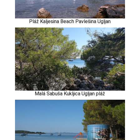
Pláž Kaljesina Beach Pavlešina Ugljan
Malá Sabuša Kukljica Ugljan pláž