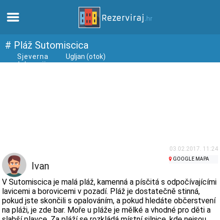
Domů
# Pláž Sutomiscica
Sjeverna
Ugljan (otok)
dalmacija
Apartmány
Turistické informace
Pláže
Webkamery
03.02.2017. 11:24
GOOGLE MAPA
Ivan
Seznamte se s Chorvatskem
V Sutomiscica je malá pláž, kamenná a písčitá s odpočívajícími
lavicemi a borovicemi v pozadí. Pláž je dostatečně stinná,
pokud jste skončili s opalováním, a pokud hledáte občerstvení
Muzea
na pláži, je zde bar. Moře u pláže je mělké a vhodné pro děti a
slabší plavce. Za pláží se rozkládá místní silnice, kde nejsou