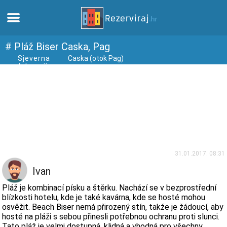
Domů
# Pláž Biser Caska, Pag
Sjeverna
Caska (otok Pag)
dalmacija
Apartmány
Turistické informace
Pláže
Webkamery
31.01.2017. 08:31
Ivan
Seznamte se s Chorvatskem
Pláž je kombinací písku a štěrku. Nachází se v bezprostřední
blízkosti hotelu, kde je také kavárna, kde se hosté mohou
osvěžit. Beach Biser nemá přirozený stín, takže je žádoucí, aby
Muzea
hosté na pláži s sebou přinesli potřebnou ochranu proti slunci.
Tato pláž je velmi dostupná, klidná a vhodná pro všechny