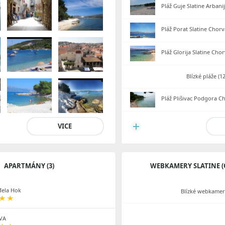
Pláž Guje Slatine Arbani
Pláž Porat Slatine Chor
Pláž Glorija Slatine Cho
Blízké pláže (1
Pláž Plišivac Podgora C
VICE
APARTMÁNY (3)
WEBKAMERY SLATINE (
ela Hok
Blízké webkamery
VA