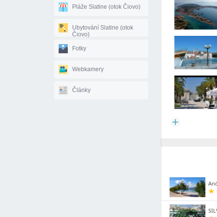
Pláže Slatine (otok Čiovo)
Ubytování Slatine (otok
Čiovo)
Fotky
Webkamery
Články
Anđ
SIL