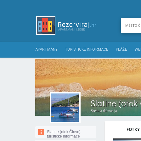
APARTMÁNY
TURISTICKÉ INFORMACE
PLÁŽE
WE
Slatine (otok
Srednja dalmacija
FOTKY 
Slatine (otok Čiovo)
turistické informace