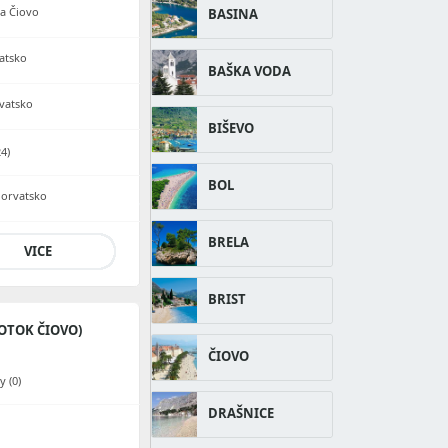
ja Čiovo
BASINA
vatsko
BAŠKA VODA
rvatsko
BIŠEVO
24)
BOL
horvatsko
BRELA
VICE
BRIST
OTOK ČIOVO)
ČIOVO
 (0)
DRAŠNICE