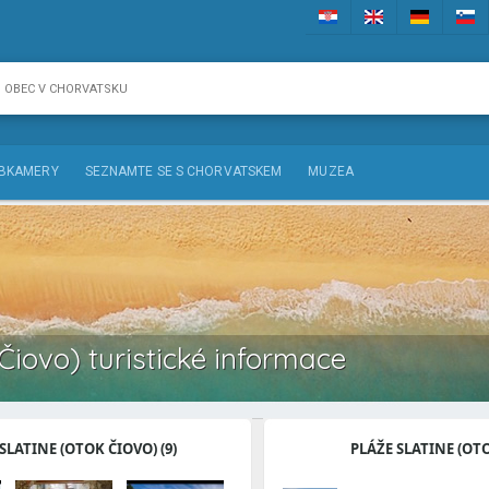
BKAMERY
SEZNAMTE SE S CHORVATSKEM
MUZEA
 Čiovo) turistické informace
SLATINE (OTOK ČIOVO) (9)
PLÁŽE SLATINE (OT