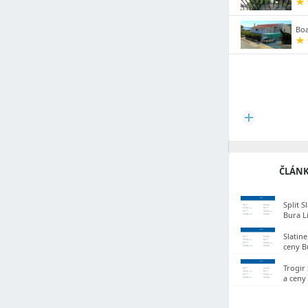
Bo
ČLÁNK
Split 
Bura L
Slatin
ceny B
Trogir
a ceny