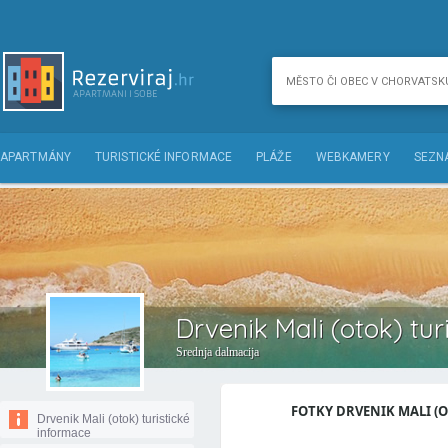
APARTMÁNY
TURISTICKÉ INFORMACE
PLÁŽE
WEBKAMERY
SEZN
Drvenik Mali (otok) tur
Srednja dalmacija
FOTKY DRVENIK MALI (OT
Drvenik Mali (otok) turistické
informace