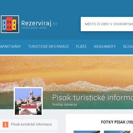
APARTMÁNY
TURISTICKÉ INFORMACE
PLÁŽE
WEBKAMERY
SEZN
Pisak turistické inform
Srednja dalmacija
FOTKY PISAK (10)
Pisak turistické informace