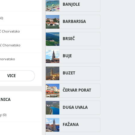
BANJOLE
60)
BARBARIGA
ić Chorvatsko
BRSEČ
lić Chorvatsko
BUJE
 Chorvatsko
BUZET
VICE
ČERVAR PORAT
RNICA
DUGA UVALA
 (0)
FAŽANA