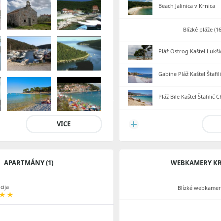
Beach Jalinica v Krnica
Blízké pláže (1
Pláž Ostrog Kaštel Lukš
Gabine Pláž Kaštel Štafi
Pláž Bile Kaštel Štafilić
VICE
APARTMÁNY (1)
WEBKAMERY K
cija
Blízké webkamery