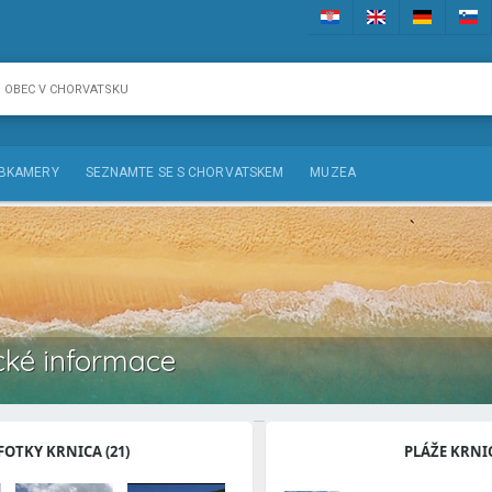
BKAMERY
SEZNAMTE SE S CHORVATSKEM
MUZEA
ické informace
FOTKY KRNICA (21)
PLÁŽE KRNI