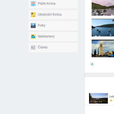
Pláže Krnica
Ubytování Krnica
Fotky
Webkamery
Články
Leti