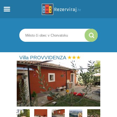
Domů
Apartmány
Turistické informace
Villa PROVVIDENZA
Pláže
Webkamery
Seznamte se s Chorvatskem
Muzea