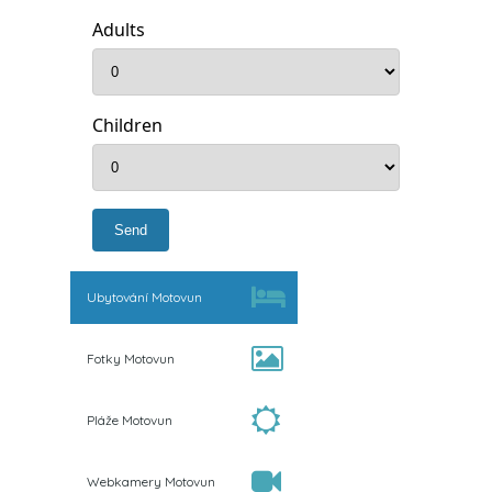
Adults
Children
Ubytování Motovun
Fotky Motovun
Pláže Motovun
Webkamery Motovun