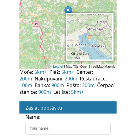
Moře:
5km+
Pláž:
5km+
Center:
200m
Nakupování:
200m
Restaurace:
100m
Banka:
900m
Pošta:
300m
Čerpací
stanice:
900m
Letište:
5km+
Zaslat poptávku
Name: