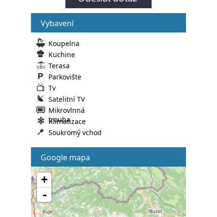
Vybavení
Koupelna
Kuchine
Terasa
Parkovište
Tv
Satelitní TV
Mikrovlnná
trouba
Klimatizace
Soukromý vchod
Google mapa