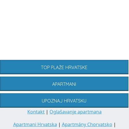
TOP PLAŽE HRVATSKE
APARTMANI
UPOZNAJ HRVATSKU
Kontakt
|
Oglašavanje apartmana
Apartmani Hrvatska
|
Apartmány Chorvatsko
|