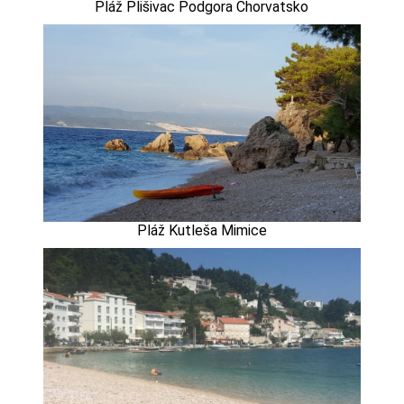
Pláž Plišivac Podgora Chorvatsko
Pláž Kutleša Mimice