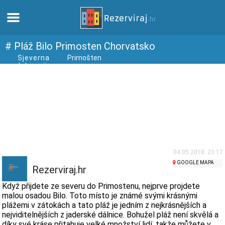
Domů
# Pláž Bilo Primosten Chorvatsko
Sjeverna
Primošten
dalmacija
Apartmány
Turistické informace
Pláže
Webkamery
04.05.2018. 23:17
GOOGLE MAPA
Rezerviraj.hr
Seznamte se s Chorvatskem
Když přijdete ze severu do Primostenu, nejprve projdete
malou osadou Bilo. Toto místo je známé svými krásnými
plážemi v zátokách a tato pláž je jedním z nejkrásnějších a
Muzea
nejviditelnějších z jaderské dálnice. Bohužel pláž není skvělá a
díky své kráse přitahuje velké množství lidí, takže můžete v