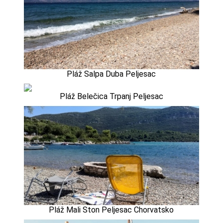
Pláž Salpa Duba Peljesac
Pláž Belečica Trpanj Peljesac
Pláž Mali Ston Peljesac Chorvatsko