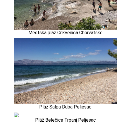
Městská pláž Crikvenica Chorvatsko
Pláž Salpa Duba Peljesac
Pláž Belečica Trpanj Peljesac