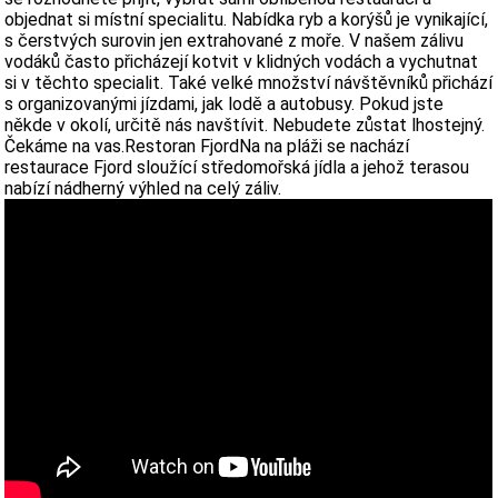
objednat si místní specialitu. Nabídka ryb a korýšů je vynikající,
s čerstvých surovin jen extrahované z moře. V našem zálivu
vodáků často přicházejí kotvit v klidných vodách a vychutnat
si v těchto specialit. Také velké množství návštěvníků přichází
s organizovanými jízdami, jak lodě a autobusy. Pokud jste
někde v okolí, určitě nás navštívit. Nebudete zůstat lhostejný.
Čekáme na vas.Restoran FjordNa na pláži se nachází
restaurace Fjord sloužící středomořská jídla a jehož terasou
nabízí nádherný výhled na celý záliv.