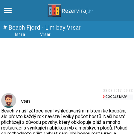
Domů
# Beach Fjord - Lim bay Vrsar
Istra
Vrsar
Apartmány
Turistické informace
Pláže
Webkamery
23.03.2017. 09:33
GOOGLE MAPA
Ivan
Seznamte se s Chorvatskem
Beach v naší zátoce není vyhledávaným místem ke koupání,
ale přesto každý rok navštíví velký počet hostů. Naši hosté
přicházejí z důvodu povahy, který obklopuje pláž a mnoho
Muzea
restaurací s vynikající nabídkou ryb a mořských plodů. Pokud
se rozhodnete přijít, vybrat sami oblíbenou restauraci a