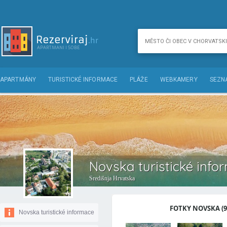
APARTMÁNY
TURISTICKÉ INFORMACE
PLÁŽE
WEBKAMERY
SEZN
Novska turistické info
Središnja Hrvatska
FOTKY NOVSKA (9
Novska turistické informace