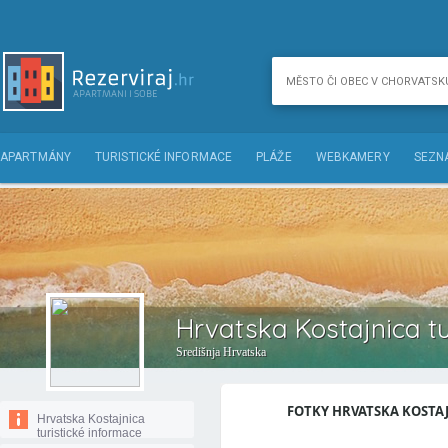
APARTMÁNY
TURISTICKÉ INFORMACE
PLÁŽE
WEBKAMERY
SEZN
Hrvatska Kostajnica tu
Središnja Hrvatska
FOTKY HRVATSKA KOSTAJ
Hrvatska Kostajnica
turistické informace