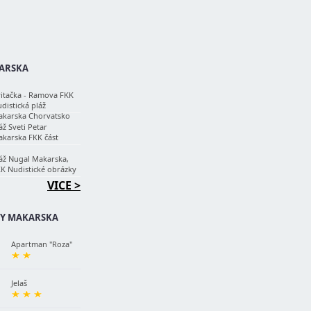
ARSKA
itačka - Ramova FKK
distická pláž
karska Chorvatsko
áž Sveti Petar
karska FKK část
áž Nugal Makarska,
K Nudistické obrázky
VICE >
Y MAKARSKA
Apartman "Roza"
Jelaš