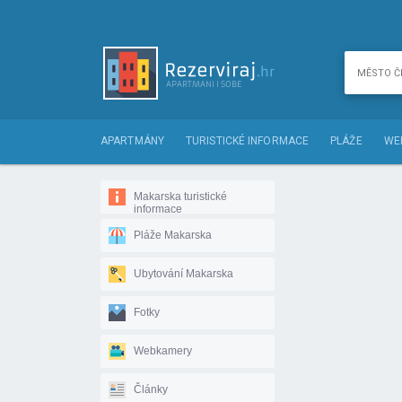
APARTMÁNY
TURISTICKÉ INFORMACE
PLÁŽE
WE
Makarska turistické
informace
Pláže Makarska
Ubytování Makarska
Fotky
Webkamery
Články