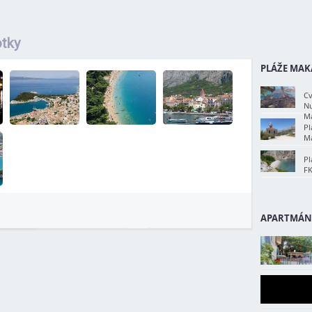
tky
PLÁŽE MAK
Cv
Nu
Ma
Pl
Ma
Pl
FK
APARTMÁN