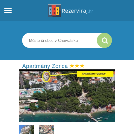
Domů
Apartmány
Turistické informace
Apartmány Zorica
Pláže
Webkamery
Seznamte se s Chorvatskem
Muzea