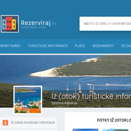
APARTMÁNY
TURISTICKÉ INFORMACE
PLÁŽE
WEBKAMERY
SEZN
Iž (otok) turistické inf
Sjeverna dalmacija
FOTKY IŽ (OTOK) (
Iž (otok) turistické informace