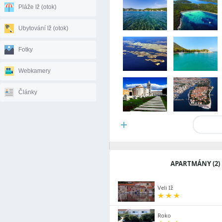
Pláže Iž (otok)
Ubytování Iž (otok)
Fotky
Webkamery
Články
APARTMÁNY (2)
Veli Iž
Roko