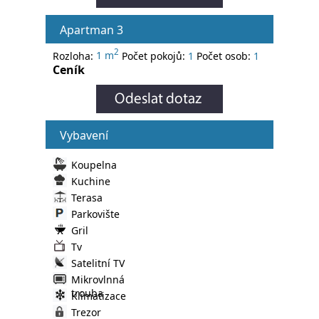
Apartman 3
2
Rozloha:
1 m
Počet pokojů:
1
Počet osob:
1
Ceník
Vybavení
Koupelna
Kuchine
Terasa
Parkovište
Gril
Tv
Satelitní TV
Mikrovlnná
trouba
Klimatizace
Trezor