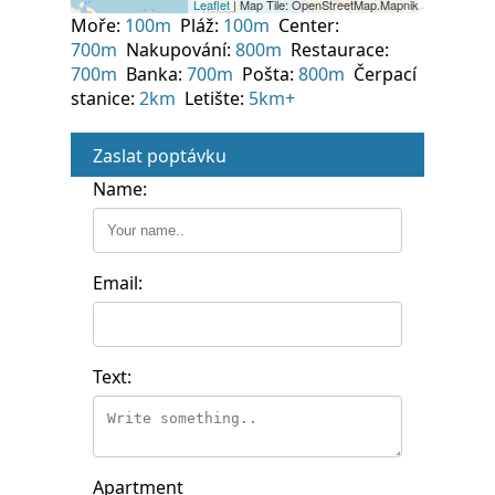
Moře:
100m
Pláž:
100m
Center:
700m
Nakupování:
800m
Restaurace:
700m
Banka:
700m
Pošta:
800m
Čerpací
stanice:
2km
Letište:
5km+
Zaslat poptávku
Name:
Email:
Text:
Apartment