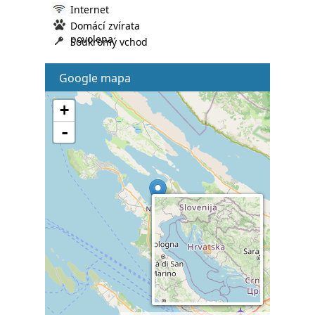
Internet
Domácí zvírata
povolena
Soukromý vchod
Google mapa