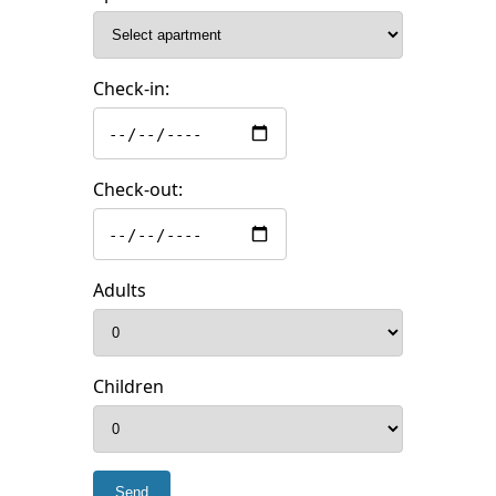
Check-in:
Check-out:
Adults
Children