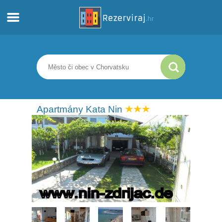
Domů
Apartmány
Turistické informace
Apartmány Kata Nin
Pláže
Webkamery
Seznamte se s Chorvatskem
Muzea