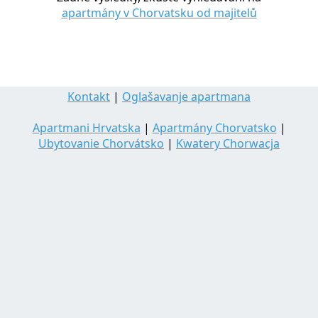
apartmány v Chorvatsku od majitelů
Kontakt
|
Oglašavanje apartmana
Apartmani Hrvatska
|
Apartmány Chorvatsko
|
Ubytovanie Chorvátsko
|
Kwatery Chorwacja