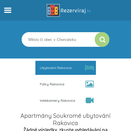
Domů
Apartmány
Turistické informace
Ubytování Rakovica
Pláže
Fotky Rakovica
Webkamery
Webkamery Rakovica
Seznamte se s Chorvatskem
Apartmány Soukromé ubytování
Muzea
Rakovica
Žádné výsledky, zkuste vyhledávání na