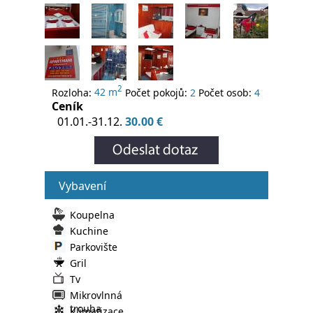
2
Rozloha:
42 m
Počet pokojů:
2
Počet osob:
4
Ceník
01.01.-31.12.
30.00 €
Vybavení
Koupelna
Kuchine
Parkovište
Gril
Tv
Mikrovlnná
trouba
Klimatizace