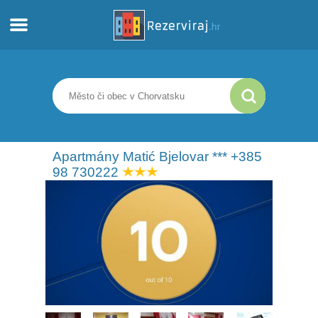
Domů
Apartmány
Turistické informace
Apartmány Matić Bjelovar *** +385
98 730222
Pláže
Webkamery
Seznamte se s Chorvatskem
Muzea