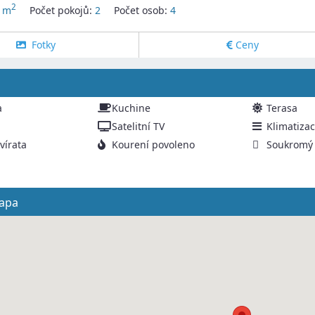
2
 m
Počet pokojů:
2
Počet osob:
4
Fotky
Ceny
a
Kuchine
Terasa
Satelitní TV
Klimatiza
vírata
Kourení povoleno
Soukromý
apa