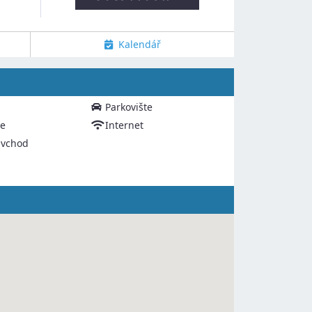
Kalendář
Parkovište
ce
Internet
 vchod