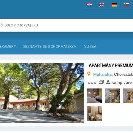
BKAMERY
SEZNAMTE SE S CHORVATSKEM
MUZEA
APARTMÁNY PREMIU
Makarska
, Chorvats
Kamp Jure