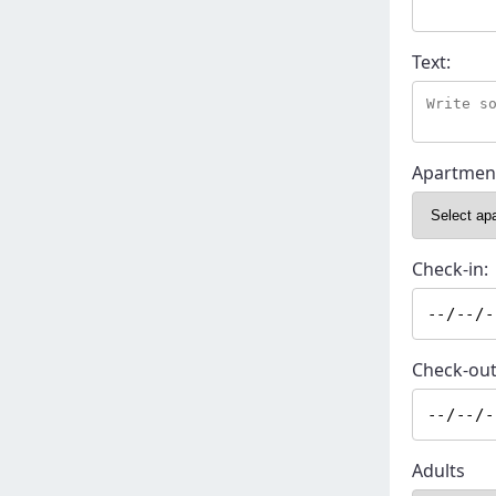
Text:
Apartmen
Check-in:
Check-out
Adults