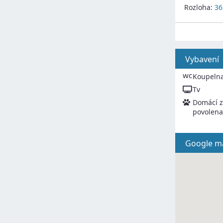
Rozloha:
36
Vybavení
wc
Koupeln
Tv
Domácí z
povolena
Google m