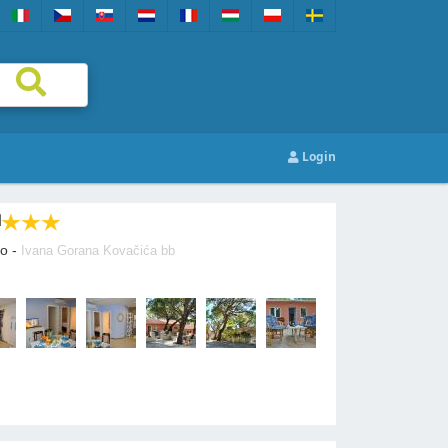
Login
M
ko -
Ivana Gorana Kovačića bb