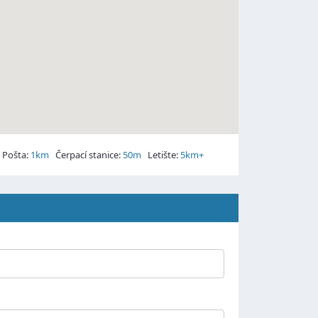
Pošta:
1km
Čerpací stanice:
50m
Letište:
5km+