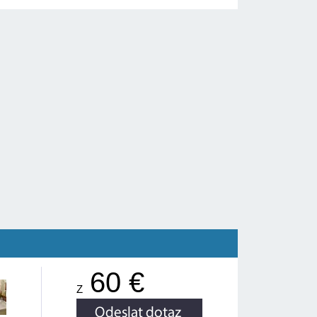
60 €
Z