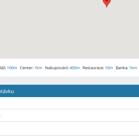
áž:
100m
Center:
1km
Nakupování:
400m
Restaurace:
10m
Banka:
1km
ptávku