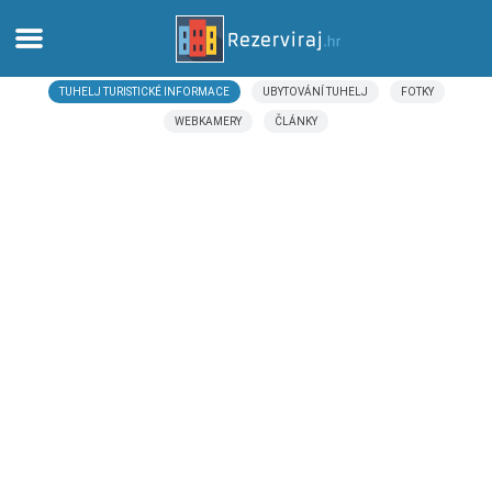
TUHELJ TURISTICKÉ INFORMACE
UBYTOVÁNÍ TUHELJ
FOTKY
Domů
WEBKAMERY
ČLÁNKY
Apartmány
Turistické informace
Pláže
Webkamery
Seznamte se s Chorvatskem
Muzea