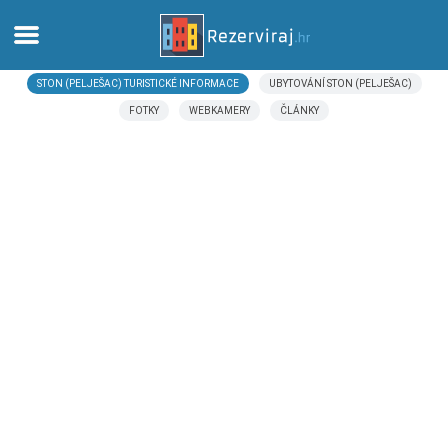
STON (PELJEŠAC) TURISTICKÉ INFORMACE
UBYTOVÁNÍ STON (PELJEŠAC)
Domů
FOTKY
WEBKAMERY
ČLÁNKY
Apartmány
Turistické informace
Pláže
Webkamery
Seznamte se s Chorvatskem
Muzea