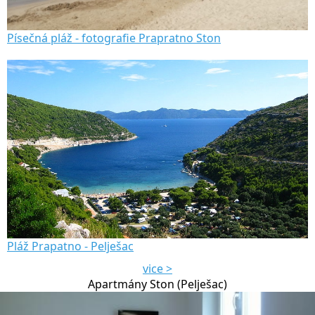
Písečná pláž - fotografie Prapratno Ston
Pláž Prapatno - Pelješac
vice >
Apartmány Ston (Pelješac)