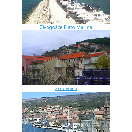
Živogošće Blato Marina
Žrnovnica