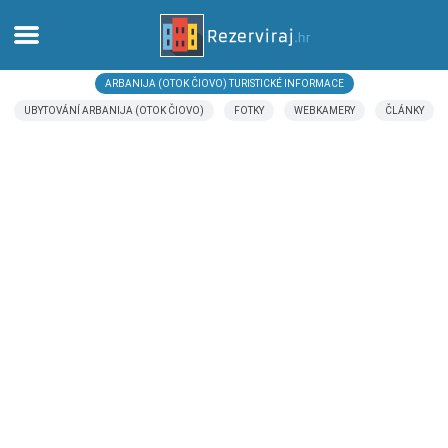
ARBANIJA (OTOK ČIOVO) TURISTICKÉ INFORMACE
Domů
UBYTOVÁNÍ ARBANIJA (OTOK ČIOVO)
FOTKY
WEBKAMERY
ČLÁNKY
Apartmány
Turistické informace
Pláže
Webkamery
Seznamte se s Chorvatskem
Muzea