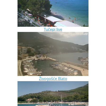
Tučepi live
Živogošće Blato