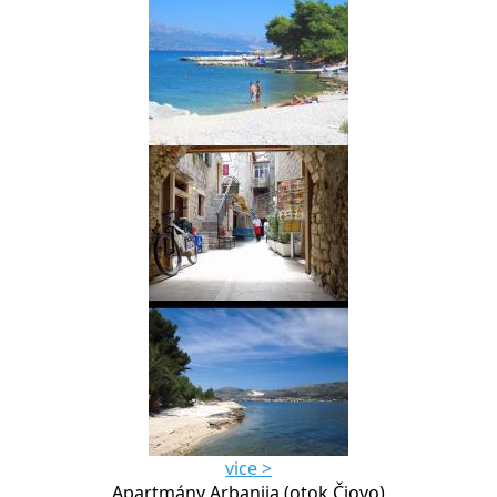
vice >
Apartmány Arbanija (otok Čiovo)