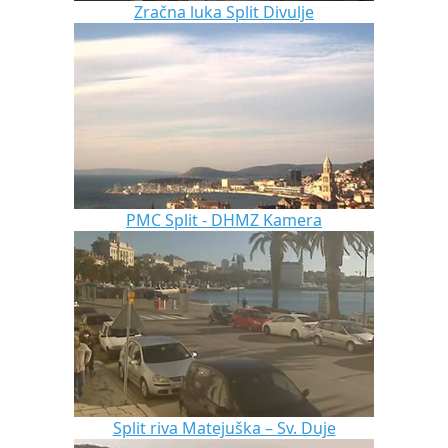
Zračna luka Split Divulje
PMC Split - DHMZ Kamera
Split riva Matejuška – Sv. Duje