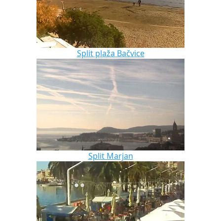
Split plaža Bačvice
Split Marjan