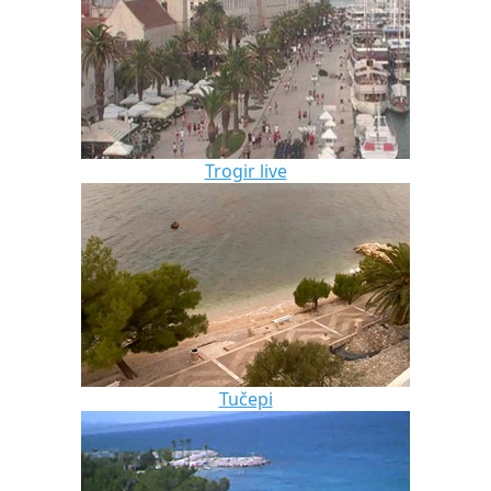
Trogir live
Tučepi