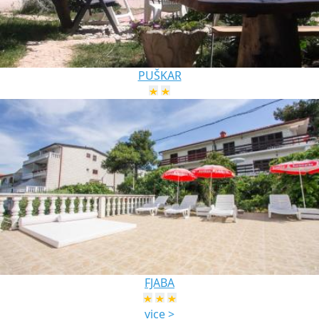
PUŠKAR
FJABA
vice >