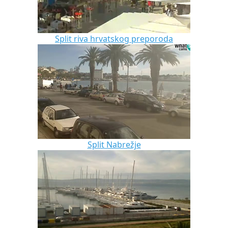
Split riva hrvatskog preporoda
Split Nabrežje