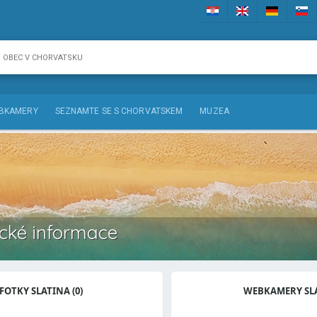
BKAMERY
SEZNAMTE SE S CHORVATSKEM
MUZEA
tické informace
FOTKY SLATINA (0)
WEBKAMERY SL