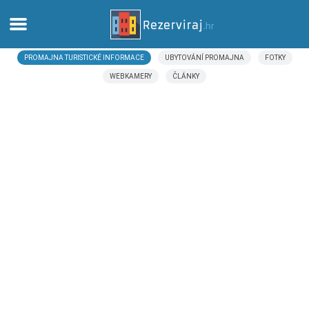
PROMAJNA TURISTICKÉ INFORMACE
UBYTOVÁNÍ PROMAJNA
FOTKY
Domů
WEBKAMERY
ČLÁNKY
Apartmány
Turistické informace
Pláže
Webkamery
Seznamte se s Chorvatskem
Muzea