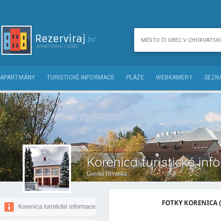
APARTMÁNY
TURISTICKÉ INFORMACE
PLÁŽE
WEBKAMERY
SEZN
Korenica turistické in
Gorska Hrvatska
FOTKY KORENICA (
Korenica turistické informace