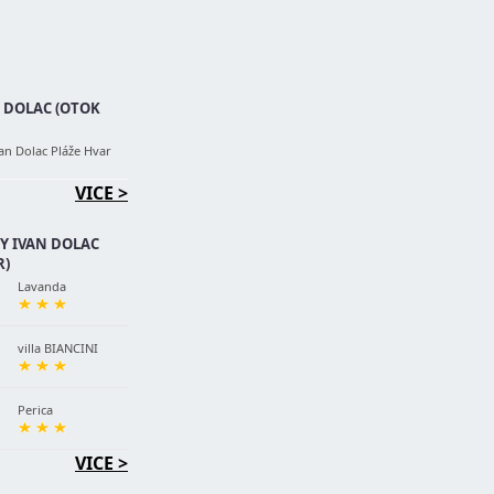
N DOLAC (OTOK
an Dolac Pláže Hvar
VICE >
 IVAN DOLAC
R)
Lavanda
villa BIANCINI
Perica
VICE >