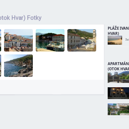
otok Hvar) Fotky
PLÁŽE IVA
HVAR)
Iv
APARTMÁNY
(OTOK HVA