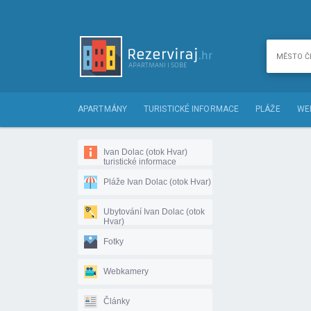
APARTMÁNY
TURISTICKÉ INFORMACE
PLÁŽE
WE
Ivan Dolac (otok Hvar)
turistické informace
Pláže Ivan Dolac (otok Hvar)
Ubytování Ivan Dolac (otok
Hvar)
Fotky
Webkamery
Články