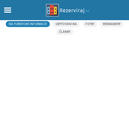
IKA TURISTICKÉ INFORMACE
UBYTOVÁNÍ IKA
FOTKY
WEBKAMERY
Domů
ČLÁNKY
Apartmány
Turistické informace
Pláže
Webkamery
Seznamte se s Chorvatskem
Muzea