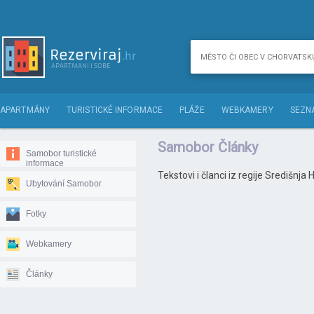
APARTMÁNY
TURISTICKÉ INFORMACE
PLÁŽE
WEBKAMERY
SEZN
Samobor Články
Samobor turistické
informace
Tekstovi i članci iz regije Središnja
Ubytování Samobor
Fotky
Webkamery
Články