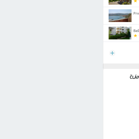
Prv
Baš
ČLÁ