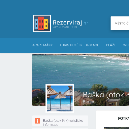
APARTMÁNY
TURISTICKÉ INFORMACE
PLÁŽE
WE
Baška (otok K
Kvarner
FOTKY
Baška (otok Krk) turistické
informace