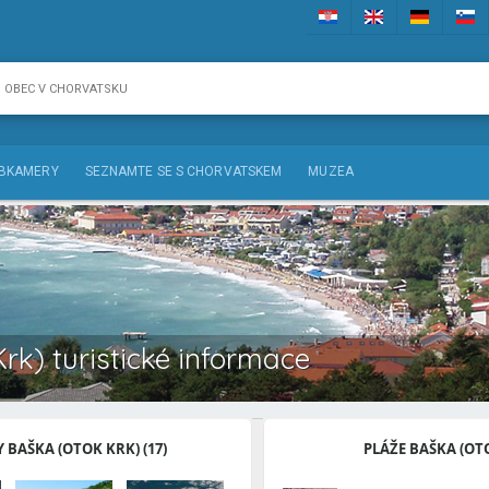
BKAMERY
SEZNAMTE SE S CHORVATSKEM
MUZEA
rk) turistické informace
 BAŠKA (OTOK KRK) (17)
PLÁŽE BAŠKA (OT