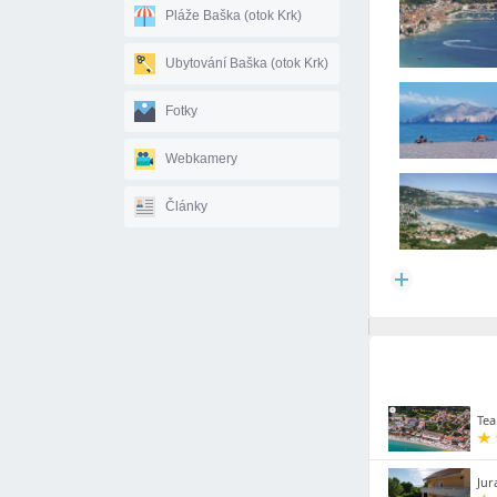
Pláže Baška (otok Krk)
Ubytování Baška (otok Krk)
Fotky
Webkamery
Články
Tea
Jur