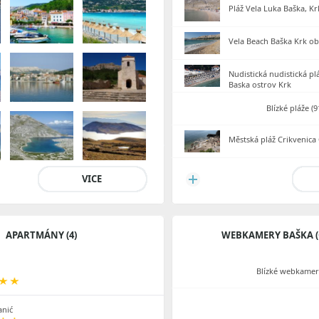
Pláž Vela Luka Baška, K
Vela Beach Baška Krk o
Nudistická nudistická p
Baska ostrov Krk
Blízké pláže (9
Městská pláž Crikvenica
VICE
APARTMÁNY (4)
WEBKAMERY BAŠKA (
Blízké webkamery
anić