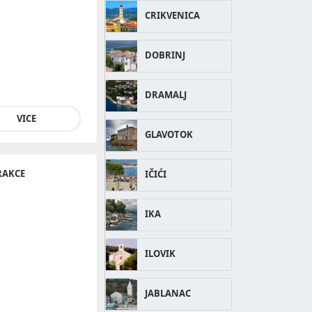
CRIKVENICA
DOBRINJ
DRAMALJ
VICE
GLAVOTOK
RAKCE
IČIĆI
IKA
ILOVIK
JABLANAC