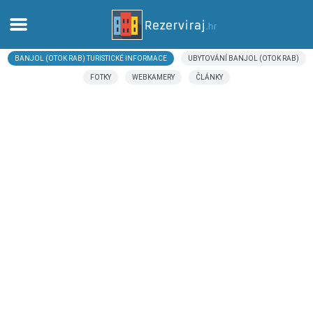
BANJOL (OTOK RAB) TURISTICKÉ INFORMACE
UBYTOVÁNÍ BANJOL (OTOK RAB)
Domů
FOTKY
WEBKAMERY
ČLÁNKY
Apartmány
Turistické informace
Pláže
Webkamery
Seznamte se s Chorvatskem
Muzea