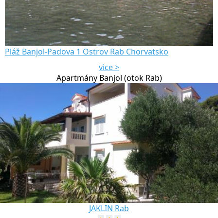
Pláž Banjol-Padova 1 Ostrov Rab Chorvatsko
vice >
Apartmány Banjol (otok Rab)
JAKLIN Rab