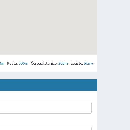
0m
Pošta:
500m
Čerpací stanice:
200m
Letište:
5km+