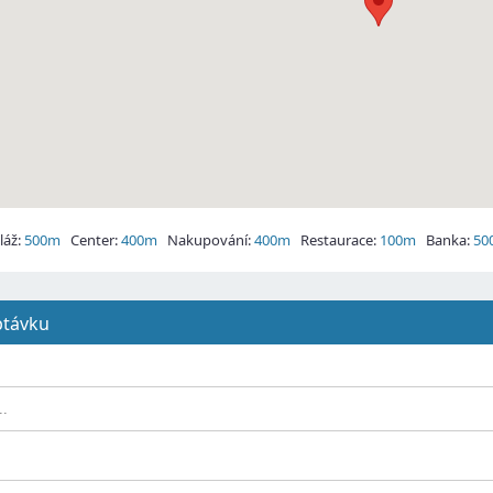
áž:
500m
Center:
400m
Nakupování:
400m
Restaurace:
100m
Banka:
50
ptávku