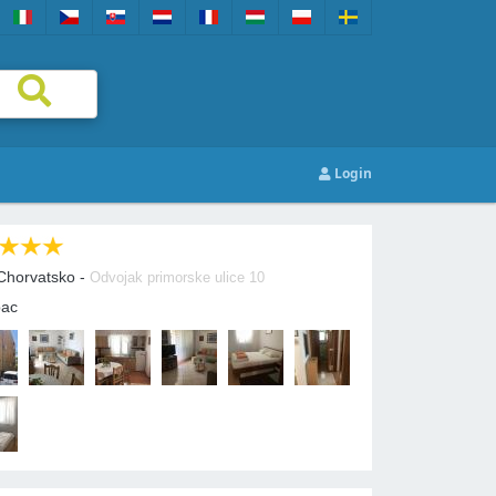
Login
 Chorvatsko -
Odvojak primorske ulice 10
bac