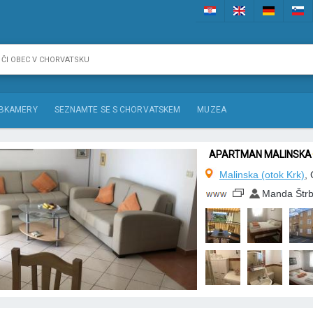
BKAMERY
SEZNAMTE SE S CHORVATSKEM
MUZEA
APARTMAN MALINSKA
Malinska (otok Krk)
,
Manda Štr