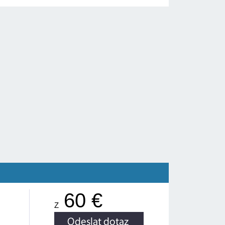
60 €
Z