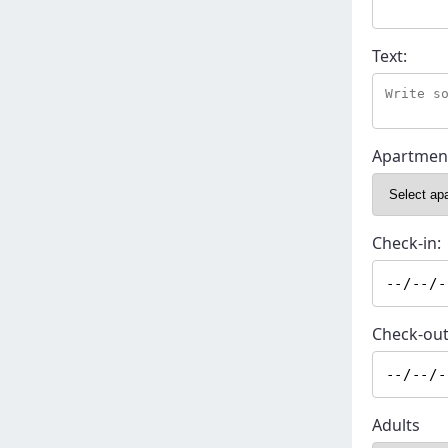
Text:
Apartmen
Check-in:
Check-out
Adults