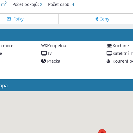
2
 m
Počet pokojů:
2
Počet osob:
4
Fotky
Ceny
wc
a more
Koupelna
Kuchine
te
Tv
Satelitní T
Pracka
Kourení p
apa