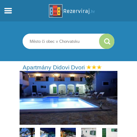
Domů
Apartmány
Turistické informace
Apartmány Didovi Dvori
Pláže
Webkamery
Seznamte se s Chorvatskem
Muzea