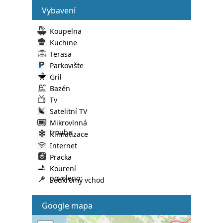
Vybavení
Koupelna
Kuchine
Terasa
Parkovište
Gril
Bazén
Tv
Satelitní TV
Mikrovlnná
trouba
Klimatizace
Internet
Pracka
Kourení
povoleno
Soukromý vchod
Google mapa