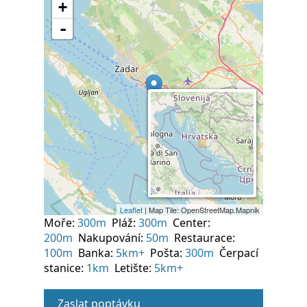
Moře:
300m
Pláž:
300m
Center:
200m
Nakupování:
50m
Restaurace:
100m
Banka:
5km+
Pošta:
300m
Čerpací
stanice:
1km
Letište:
5km+
Zaslat poptávku