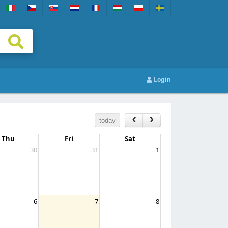
Login
today
Thu
Fri
Sat
30
31
1
6
7
8