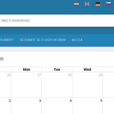
BKAMERY
SEZNAMTE SE S CHORVATSKEM
MUZEA
26
Mon
Tue
Wed
26
27
28
29
2
3
4
5